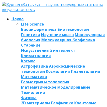
Наука
Life Science
Биоинформатика
Биотехнологии
Генетика
Изучение мозга
Молекулярная
биология
Молекулярная биофизика
Старение
Искусственный интеллект
Климатология
Космос
Астрофизика
Аэрокосмические
технологии
Космология
Планетология
Математика
Геометрия и топология
Математическое моделирование
Технологии
Физика
2D материалы
Геофизика
Квантовые