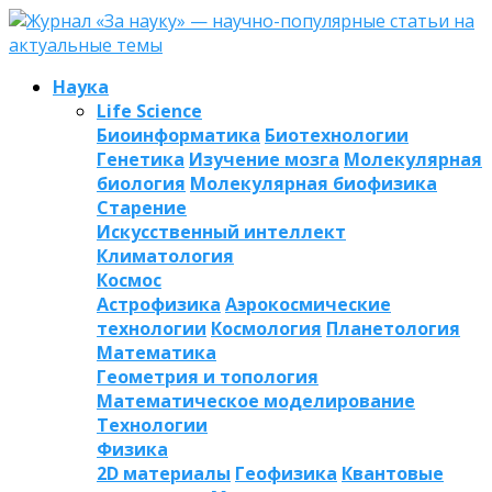
Наука
Life Science
Биоинформатика
Биотехнологии
Генетика
Изучение мозга
Молекулярная
биология
Молекулярная биофизика
Старение
Искусственный интеллект
Климатология
Космос
Астрофизика
Аэрокосмические
технологии
Космология
Планетология
Математика
Геометрия и топология
Математическое моделирование
Технологии
Физика
2D материалы
Геофизика
Квантовые