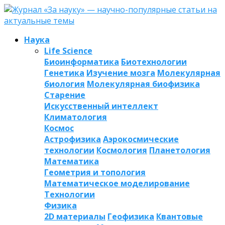
Наука
Life Science
Биоинформатика
Биотехнологии
Генетика
Изучение мозга
Молекулярная
биология
Молекулярная биофизика
Старение
Искусственный интеллект
Климатология
Космос
Астрофизика
Аэрокосмические
технологии
Космология
Планетология
Математика
Геометрия и топология
Математическое моделирование
Технологии
Физика
2D материалы
Геофизика
Квантовые