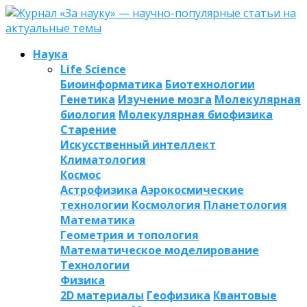
Наука
Life Science
Биоинформатика
Биотехнологии
Генетика
Изучение мозга
Молекулярная
биология
Молекулярная биофизика
Старение
Искусственный интеллект
Климатология
Космос
Астрофизика
Аэрокосмические
технологии
Космология
Планетология
Математика
Геометрия и топология
Математическое моделирование
Технологии
Физика
2D материалы
Геофизика
Квантовые