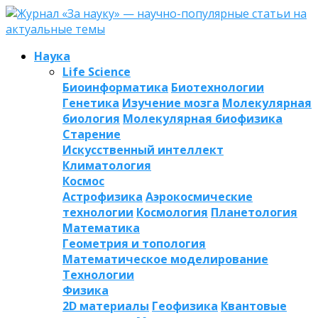
Наука
Life Science
Биоинформатика
Биотехнологии
Генетика
Изучение мозга
Молекулярная
биология
Молекулярная биофизика
Старение
Искусственный интеллект
Климатология
Космос
Астрофизика
Аэрокосмические
технологии
Космология
Планетология
Математика
Геометрия и топология
Математическое моделирование
Технологии
Физика
2D материалы
Геофизика
Квантовые