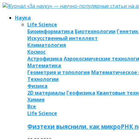
Наука
Life Science
Биоинформатика
Биотехнологии
Генетик
Искусственный интеллект
Климатология
Космос
Астрофизика
Аэрокосмические технолог
Математика
Геометрия и топология
Математическое
Технологии
Физика
2D материалы
Геофизика
Квантовые тех
Химия
Все
Life Science
Физтехи выяснили, как микроРНК п