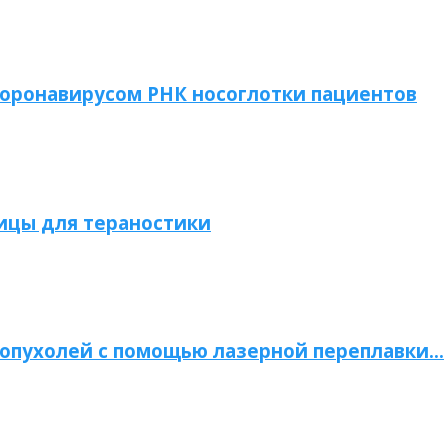
коронавирусом РНК носоглотки пациентов
ицы для тераностики
опухолей с помощью лазерной переплавки…