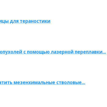
ицы для тераностики
опухолей с помощью лазерной переплавки…
атить мезенхимальные стволовые…