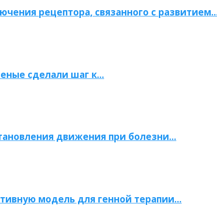
ючения рецептора, связанного с развитием
ченые сделали шаг к…
становления движения при болезни…
тивную модель для генной терапии…