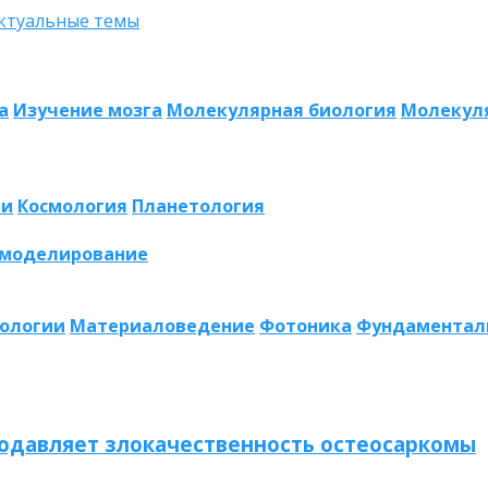
а
Изучение мозга
Молекулярная биология
Молекул
ии
Космология
Планетология
 моделирование
нологии
Материаловедение
Фотоника
Фундаментал
одавляет злокачественность остеосаркомы