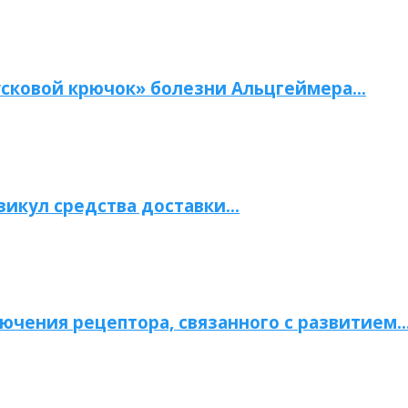
сковой крючок» болезни Альцгеймера…
зикул средства доставки…
ючения рецептора, связанного с развитием