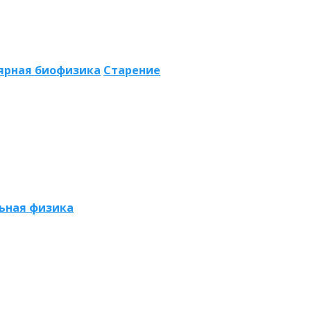
ярная биофизика
Старение
ьная физика