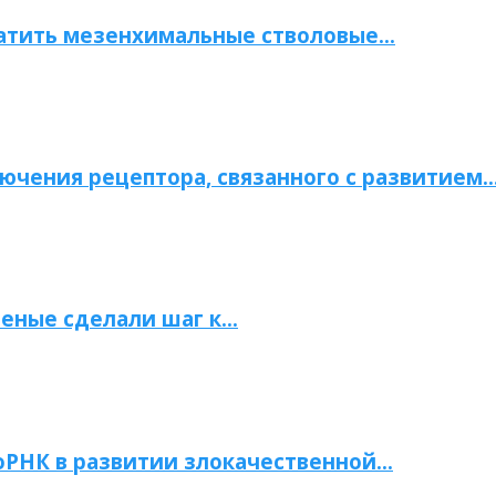
атить мезенхимальные стволовые…
ючения рецептора, связанного с развитием
ченые сделали шаг к…
РНК в развитии злокачественной…