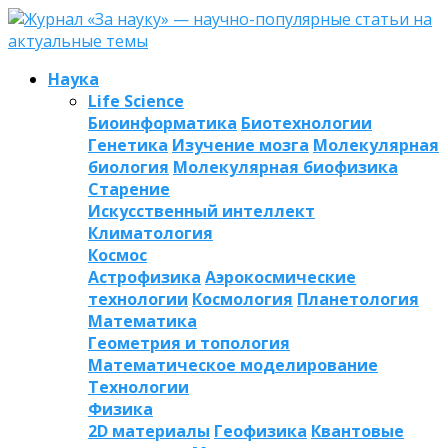
Наука
Life Science
Биоинформатика
Биотехнологии
Генетика
Изучение мозга
Молекулярная
биология
Молекулярная биофизика
Старение
Искусственный интеллект
Климатология
Космос
Астрофизика
Аэрокосмические
технологии
Космология
Планетология
Математика
Геометрия и топология
Математическое моделирование
Технологии
Физика
2D материалы
Геофизика
Квантовые