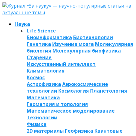
Наука
Life Science
Биоинформатика
Биотехнологии
Генетика
Изучение мозга
Молекулярная
биология
Молекулярная биофизика
Старение
Искусственный интеллект
Климатология
Космос
Астрофизика
Аэрокосмические
технологии
Космология
Планетология
Математика
Геометрия и топология
Математическое моделирование
Технологии
Физика
2D материалы
Геофизика
Квантовые