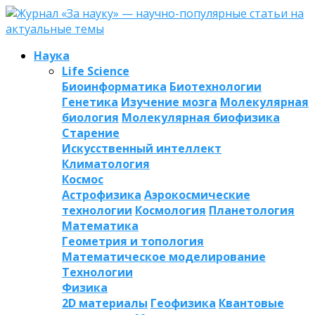
Наука
Life Science
Биоинформатика
Биотехнологии
Генетика
Изучение мозга
Молекулярная
биология
Молекулярная биофизика
Старение
Искусственный интеллект
Климатология
Космос
Астрофизика
Аэрокосмические
технологии
Космология
Планетология
Математика
Геометрия и топология
Математическое моделирование
Технологии
Физика
2D материалы
Геофизика
Квантовые