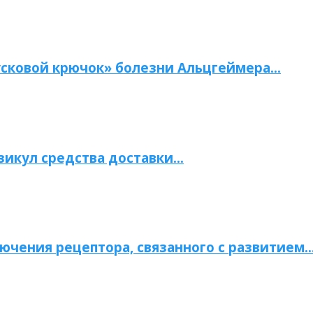
сковой крючок» болезни Альцгеймера…
зикул средства доставки…
ючения рецептора, связанного с развитием