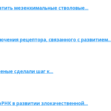
атить мезенхимальные стволовые…
ючения рецептора, связанного с развитием
ченые сделали шаг к…
РНК в развитии злокачественной…