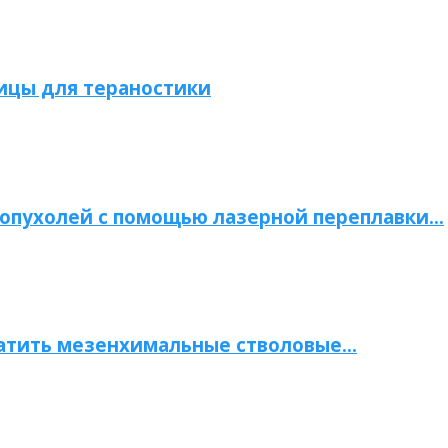
ицы для тераностики
опухолей с помощью лазерной переплавки…
атить мезенхимальные стволовые…