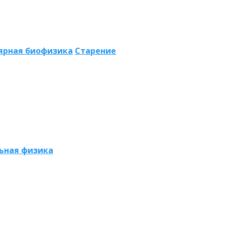
ярная биофизика
Старение
ьная физика