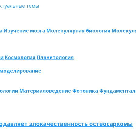
а
Изучение мозга
Молекулярная биология
Молекул
ии
Космология
Планетология
 моделирование
нологии
Материаловедение
Фотоника
Фундаментал
одавляет злокачественность остеосаркомы