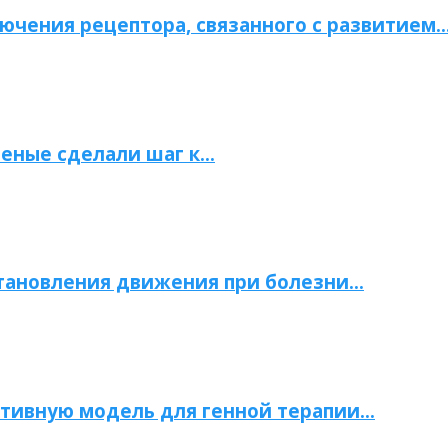
ючения рецептора, связанного с развитием
ченые сделали шаг к…
становления движения при болезни…
тивную модель для генной терапии…