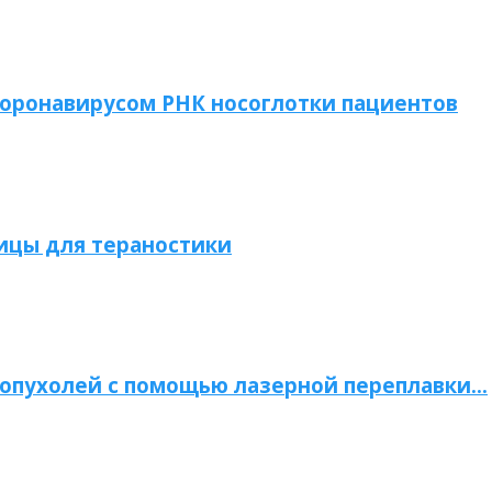
коронавирусом РНК носоглотки пациентов
ицы для тераностики
опухолей с помощью лазерной переплавки…