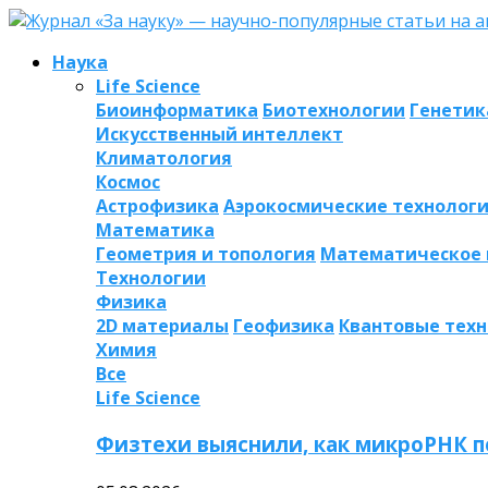
Наука
Life Science
Биоинформатика
Биотехнологии
Генетик
Искусственный интеллект
Климатология
Космос
Астрофизика
Аэрокосмические технолог
Математика
Геометрия и топология
Математическое
Технологии
Физика
2D материалы
Геофизика
Квантовые тех
Химия
Все
Life Science
Физтехи выяснили, как микроРНК п