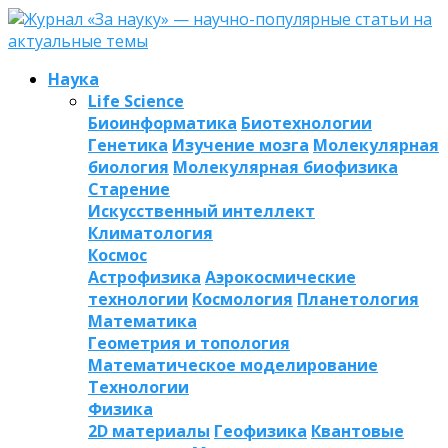
Наука
Life Science
Биоинформатика
Биотехнологии
Генетика
Изучение мозга
Молекулярная
биология
Молекулярная биофизика
Старение
Искусственный интеллект
Климатология
Космос
Астрофизика
Аэрокосмические
технологии
Космология
Планетология
Математика
Геометрия и топология
Математическое моделирование
Технологии
Физика
2D материалы
Геофизика
Квантовые