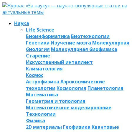
Наука
Life Science
Биоинформатика
Биотехнологии
Генетика
Изучение мозга
Молекулярная
биология
Молекулярная биофизика
Старение
Искусственный интеллект
Климатология
Космос
Астрофизика
Аэрокосмические
технологии
Космология
Планетология
Математика
Геометрия и топология
Математическое моделирование
Технологии
Физика
2D материалы
Геофизика
Квантовые