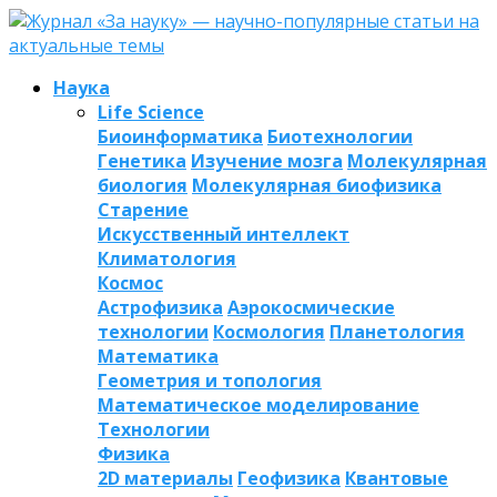
Наука
Life Science
Биоинформатика
Биотехнологии
Генетика
Изучение мозга
Молекулярная
биология
Молекулярная биофизика
Старение
Искусственный интеллект
Климатология
Космос
Астрофизика
Аэрокосмические
технологии
Космология
Планетология
Математика
Геометрия и топология
Математическое моделирование
Технологии
Физика
2D материалы
Геофизика
Квантовые