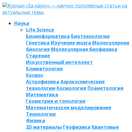
Наука
Life Science
Биоинформатика
Биотехнологии
Генетика
Изучение мозга
Молекулярная
биология
Молекулярная биофизика
Старение
Искусственный интеллект
Климатология
Космос
Астрофизика
Аэрокосмические
технологии
Космология
Планетология
Математика
Геометрия и топология
Математическое моделирование
Технологии
Физика
2D материалы
Геофизика
Квантовые