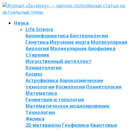
Наука
Life Science
Биоинформатика
Биотехнологии
Генетика
Изучение мозга
Молекулярная
биология
Молекулярная биофизика
Старение
Искусственный интеллект
Климатология
Космос
Астрофизика
Аэрокосмические
технологии
Космология
Планетология
Математика
Геометрия и топология
Математическое моделирование
Технологии
Физика
2D материалы
Геофизика
Квантовые