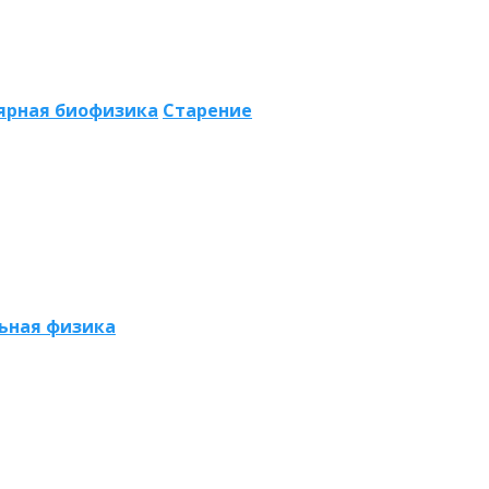
ярная биофизика
Старение
ьная физика