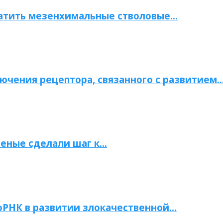
атить мезенхимальные стволовые…
ючения рецептора, связанного с развитием
ченые сделали шаг к…
РНК в развитии злокачественной…