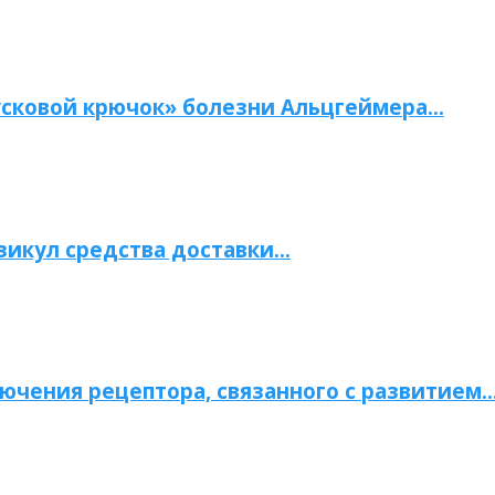
сковой крючок» болезни Альцгеймера…
зикул средства доставки…
ючения рецептора, связанного с развитием