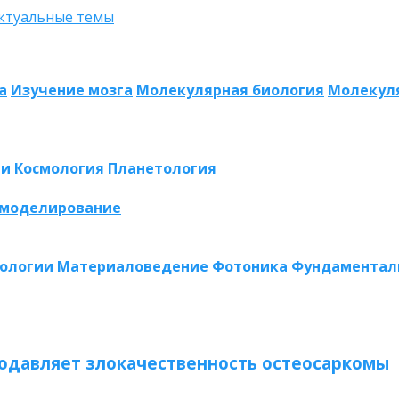
а
Изучение мозга
Молекулярная биология
Молекул
ии
Космология
Планетология
 моделирование
нологии
Материаловедение
Фотоника
Фундаментал
одавляет злокачественность остеосаркомы