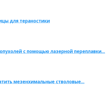
ицы для тераностики
опухолей с помощью лазерной переплавки…
атить мезенхимальные стволовые…