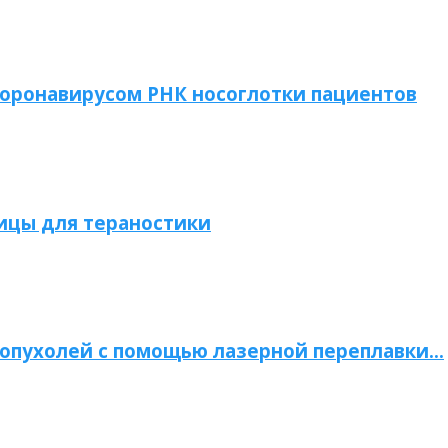
коронавирусом РНК носоглотки пациентов
ицы для тераностики
опухолей с помощью лазерной переплавки…