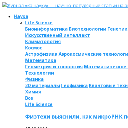
Наука
Life Science
Биоинформатика
Биотехнологии
Генетик
Искусственный интеллект
Климатология
Космос
Астрофизика
Аэрокосмические технолог
Математика
Геометрия и топология
Математическое
Технологии
Физика
2D материалы
Геофизика
Квантовые тех
Химия
Все
Life Science
Физтехи выяснили, как микроРНК п