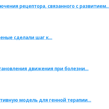
ючения рецептора, связанного с развитием
ченые сделали шаг к…
становления движения при болезни…
тивную модель для генной терапии…