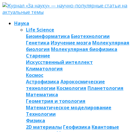
Наука
Life Science
Биоинформатика
Биотехнологии
Генетика
Изучение мозга
Молекулярная
биология
Молекулярная биофизика
Старение
Искусственный интеллект
Климатология
Космос
Астрофизика
Аэрокосмические
технологии
Космология
Планетология
Математика
Геометрия и топология
Математическое моделирование
Технологии
Физика
2D материалы
Геофизика
Квантовые