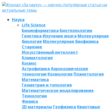
Наука
Life Science
Биоинформатика
Биотехнологии
Генетика
Изучение мозга
Молекулярная
биология
Молекулярная биофизика
Старение
Искусственный интеллект
Климатология
Космос
Астрофизика
Аэрокосмические
технологии
Космология
Планетология
Математика
Геометрия и топология
Математическое моделирование
Технологии
Физика
2D материалы
Геофизика
Квантовые