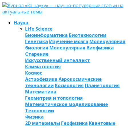
Наука
Life Science
Биоинформатика
Биотехнологии
Генетика
Изучение мозга
Молекулярная
биология
Молекулярная биофизика
Старение
Искусственный интеллект
Климатология
Космос
Астрофизика
Аэрокосмические
технологии
Космология
Планетология
Математика
Геометрия и топология
Математическое моделирование
Технологии
Физика
2D материалы
Геофизика
Квантовые