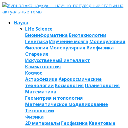
Наука
Life Science
Биоинформатика
Биотехнологии
Генетика
Изучение мозга
Молекулярная
биология
Молекулярная биофизика
Старение
Искусственный интеллект
Климатология
Космос
Астрофизика
Аэрокосмические
технологии
Космология
Планетология
Математика
Геометрия и топология
Математическое моделирование
Технологии
Физика
2D материалы
Геофизика
Квантовые