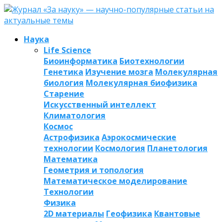
Наука
Life Science
Биоинформатика
Биотехнологии
Генетика
Изучение мозга
Молекулярная
биология
Молекулярная биофизика
Старение
Искусственный интеллект
Климатология
Космос
Астрофизика
Аэрокосмические
технологии
Космология
Планетология
Математика
Геометрия и топология
Математическое моделирование
Технологии
Физика
2D материалы
Геофизика
Квантовые