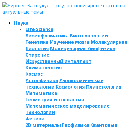
Наука
Life Science
Биоинформатика
Биотехнологии
Генетика
Изучение мозга
Молекулярная
биология
Молекулярная биофизика
Старение
Искусственный интеллект
Климатология
Космос
Астрофизика
Аэрокосмические
технологии
Космология
Планетология
Математика
Геометрия и топология
Математическое моделирование
Технологии
Физика
2D материалы
Геофизика
Квантовые