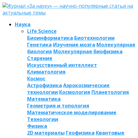
Наука
Life Science
Биоинформатика
Биотехнологии
Генетика
Изучение мозга
Молекулярная
биология
Молекулярная биофизика
Старение
Искусственный интеллект
Климатология
Космос
Астрофизика
Аэрокосмические
технологии
Космология
Планетология
Математика
Геометрия и топология
Математическое моделирование
Технологии
Физика
2D материалы
Геофизика
Квантовые