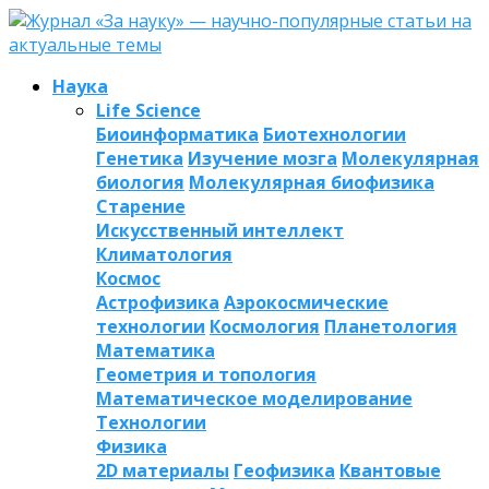
Наука
Life Science
Биоинформатика
Биотехнологии
Генетика
Изучение мозга
Молекулярная
биология
Молекулярная биофизика
Старение
Искусственный интеллект
Климатология
Космос
Астрофизика
Аэрокосмические
технологии
Космология
Планетология
Математика
Геометрия и топология
Математическое моделирование
Технологии
Физика
2D материалы
Геофизика
Квантовые