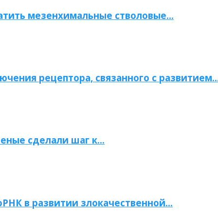
атить мезенхимальные стволовые…
ючения рецептора, связанного с развитием
ченые сделали шаг к…
РНК в развитии злокачественной…