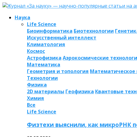
Наука
Life Science
Биоинформатика
Биотехнологии
Генетик
Искусственный интеллект
Климатология
Космос
Астрофизика
Аэрокосмические технолог
Математика
Геометрия и топология
Математическое
Технологии
Физика
2D материалы
Геофизика
Квантовые тех
Химия
Все
Life Science
Физтехи выяснили, как микроРНК п