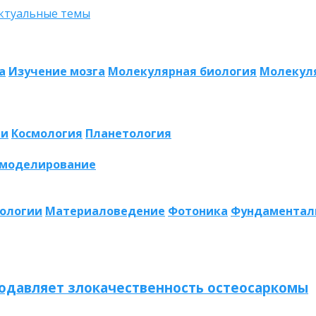
а
Изучение мозга
Молекулярная биология
Молекул
ии
Космология
Планетология
 моделирование
нологии
Материаловедение
Фотоника
Фундаментал
одавляет злокачественность остеосаркомы