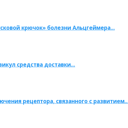
сковой крючок» болезни Альцгеймера…
зикул средства доставки…
ючения рецептора, связанного с развитием