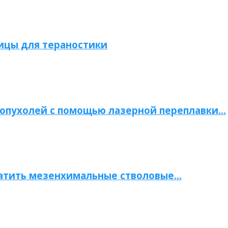
ицы для тераностики
опухолей с помощью лазерной переплавки…
атить мезенхимальные стволовые…