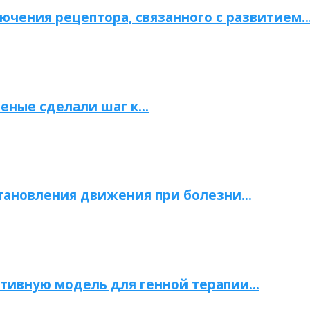
ючения рецептора, связанного с развитием
ченые сделали шаг к…
становления движения при болезни…
тивную модель для генной терапии…