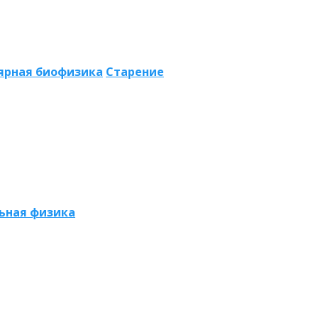
ярная биофизика
Старение
ьная физика