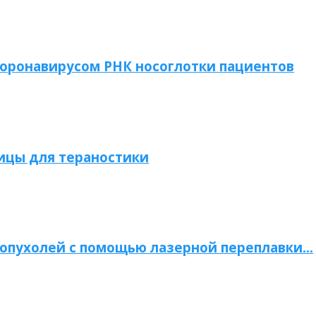
коронавирусом РНК носоглотки пациентов
ицы для тераностики
опухолей с помощью лазерной переплавки…