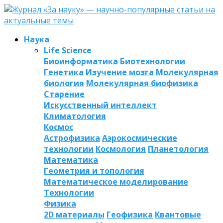
Наука
Life Science
Биоинформатика
Биотехнологии
Генетика
Изучение мозга
Молекулярная
биология
Молекулярная биофизика
Старение
Искусственный интеллект
Климатология
Космос
Астрофизика
Аэрокосмические
технологии
Космология
Планетология
Математика
Геометрия и топология
Математическое моделирование
Технологии
Физика
2D материалы
Геофизика
Квантовые