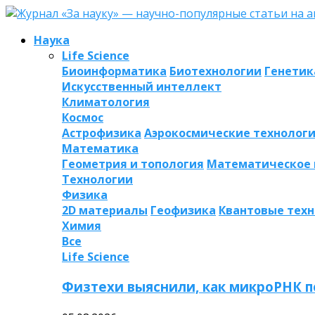
Наука
Life Science
Биоинформатика
Биотехнологии
Генетик
Искусственный интеллект
Климатология
Космос
Астрофизика
Аэрокосмические технолог
Математика
Геометрия и топология
Математическое
Технологии
Физика
2D материалы
Геофизика
Квантовые тех
Химия
Все
Life Science
Физтехи выяснили, как микроРНК п