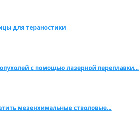
ицы для тераностики
опухолей с помощью лазерной переплавки…
атить мезенхимальные стволовые…