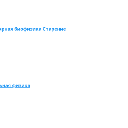
ярная биофизика
Старение
ьная физика