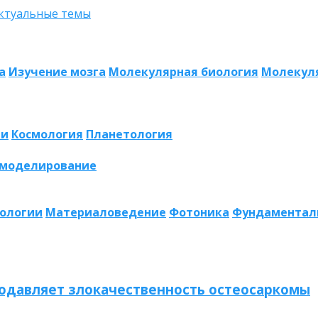
а
Изучение мозга
Молекулярная биология
Молекул
ии
Космология
Планетология
 моделирование
нологии
Материаловедение
Фотоника
Фундаментал
одавляет злокачественность остеосаркомы