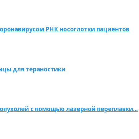
коронавирусом РНК носоглотки пациентов
ицы для тераностики
опухолей с помощью лазерной переплавки…