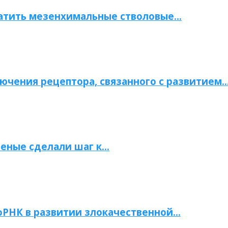
атить мезенхимальные стволовые…
ючения рецептора, связанного с развитием
ченые сделали шаг к…
РНК в развитии злокачественной…