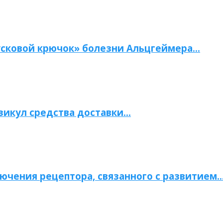
сковой крючок» болезни Альцгеймера…
зикул средства доставки…
ючения рецептора, связанного с развитием