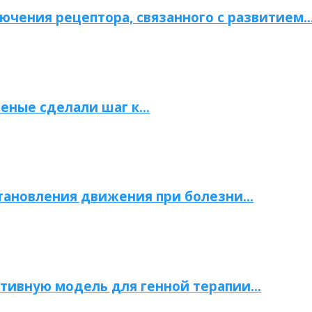
ючения рецептора, связанного с развитием
ченые сделали шаг к…
становления движения при болезни…
тивную модель для генной терапии…