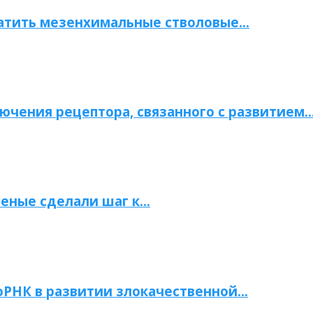
атить мезенхимальные стволовые…
ючения рецептора, связанного с развитием
ченые сделали шаг к…
РНК в развитии злокачественной…