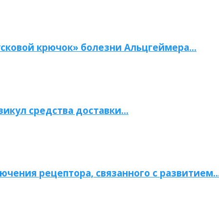
сковой крючок» болезни Альцгеймера…
зикул средства доставки…
ючения рецептора, связанного с развитием