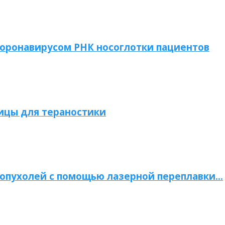
коронавирусом РНК носоглотки пациентов
ицы для тераностики
опухолей с помощью лазерной переплавки…