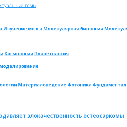
а
Изучение мозга
Молекулярная биология
Молекул
ии
Космология
Планетология
 моделирование
нологии
Материаловедение
Фотоника
Фундаментал
одавляет злокачественность остеосаркомы