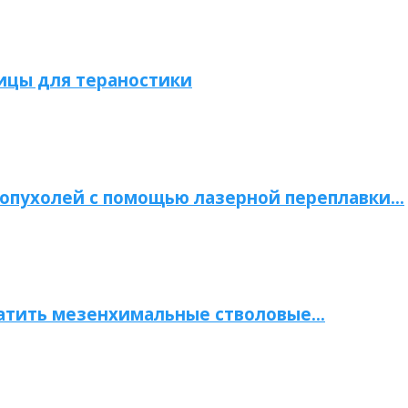
ицы для тераностики
опухолей с помощью лазерной переплавки…
атить мезенхимальные стволовые…