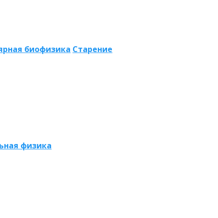
ярная биофизика
Старение
ьная физика