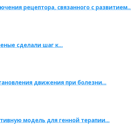
ючения рецептора, связанного с развитием
ченые сделали шаг к…
становления движения при болезни…
тивную модель для генной терапии…