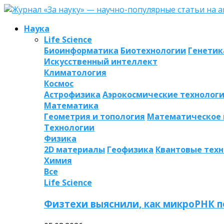
Наука
Life Science
Биоинформатика
Биотехнологии
Генетик
Искусственный интеллект
Климатология
Космос
Астрофизика
Аэрокосмические технолог
Математика
Геометрия и топология
Математическое
Технологии
Физика
2D материалы
Геофизика
Квантовые тех
Химия
Все
Life Science
Физтехи выяснили, как микроРНК п