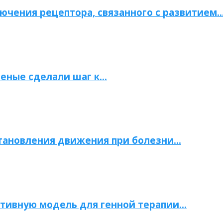
ючения рецептора, связанного с развитием
ченые сделали шаг к…
становления движения при болезни…
тивную модель для генной терапии…