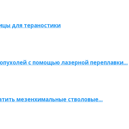
ицы для тераностики
опухолей с помощью лазерной переплавки…
атить мезенхимальные стволовые…