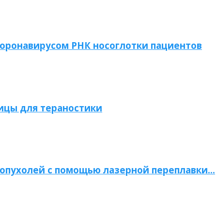
коронавирусом РНК носоглотки пациентов
ицы для тераностики
опухолей с помощью лазерной переплавки…