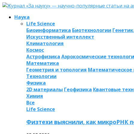
Наука
Life Science
Биоинформатика
Биотехнологии
Генетик
Искусственный интеллект
Климатология
Космос
Астрофизика
Аэрокосмические технолог
Математика
Геометрия и топология
Математическое
Технологии
Физика
2D материалы
Геофизика
Квантовые тех
Химия
Все
Life Science
Физтехи выяснили, как микроРНК п