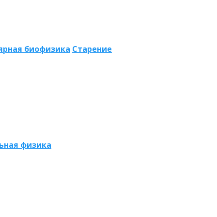
ярная биофизика
Старение
ьная физика