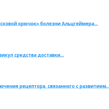
сковой крючок» болезни Альцгеймера…
зикул средства доставки…
ючения рецептора, связанного с развитием