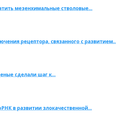
атить мезенхимальные стволовые…
ючения рецептора, связанного с развитием
ченые сделали шаг к…
РНК в развитии злокачественной…