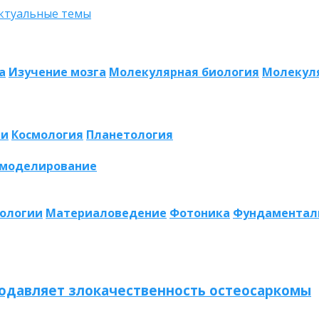
а
Изучение мозга
Молекулярная биология
Молекул
ии
Космология
Планетология
 моделирование
нологии
Материаловедение
Фотоника
Фундаментал
одавляет злокачественность остеосаркомы