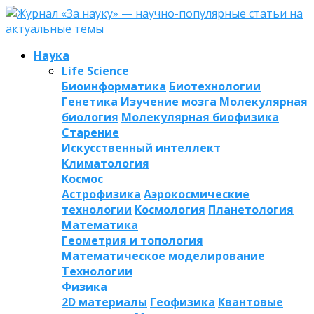
Наука
Life Science
Биоинформатика
Биотехнологии
Генетика
Изучение мозга
Молекулярная
биология
Молекулярная биофизика
Старение
Искусственный интеллект
Климатология
Космос
Астрофизика
Аэрокосмические
технологии
Космология
Планетология
Математика
Геометрия и топология
Математическое моделирование
Технологии
Физика
2D материалы
Геофизика
Квантовые