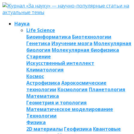
Наука
Life Science
Биоинформатика
Биотехнологии
Генетика
Изучение мозга
Молекулярная
биология
Молекулярная биофизика
Старение
Искусственный интеллект
Климатология
Космос
Астрофизика
Аэрокосмические
технологии
Космология
Планетология
Математика
Геометрия и топология
Математическое моделирование
Технологии
Физика
2D материалы
Геофизика
Квантовые