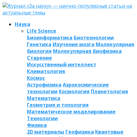
Наука
Life Science
Биоинформатика
Биотехнологии
Генетика
Изучение мозга
Молекулярная
биология
Молекулярная биофизика
Старение
Искусственный интеллект
Климатология
Космос
Астрофизика
Аэрокосмические
технологии
Космология
Планетология
Математика
Геометрия и топология
Математическое моделирование
Технологии
Физика
2D материалы
Геофизика
Квантовые