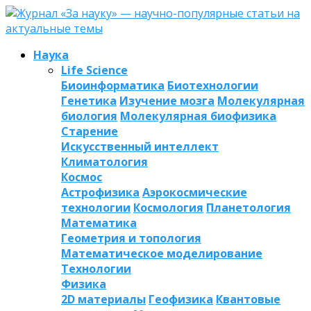
Наука
Life Science
Биоинформатика
Биотехнологии
Генетика
Изучение мозга
Молекулярная
биология
Молекулярная биофизика
Старение
Искусственный интеллект
Климатология
Космос
Астрофизика
Аэрокосмические
технологии
Космология
Планетология
Математика
Геометрия и топология
Математическое моделирование
Технологии
Физика
2D материалы
Геофизика
Квантовые