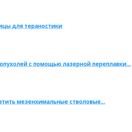
ицы для тераностики
опухолей с помощью лазерной переплавки…
атить мезенхимальные стволовые…