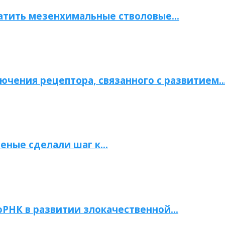
атить мезенхимальные стволовые…
ючения рецептора, связанного с развитием
ченые сделали шаг к…
РНК в развитии злокачественной…