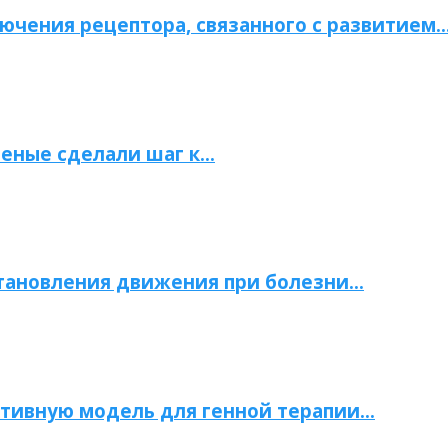
ючения рецептора, связанного с развитием
ченые сделали шаг к…
становления движения при болезни…
тивную модель для генной терапии…