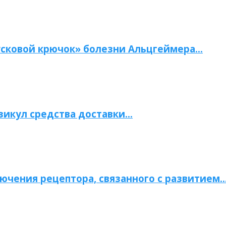
сковой крючок» болезни Альцгеймера…
зикул средства доставки…
ючения рецептора, связанного с развитием