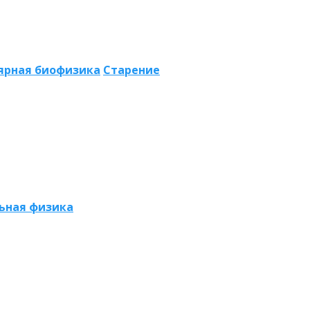
ярная биофизика
Старение
ьная физика