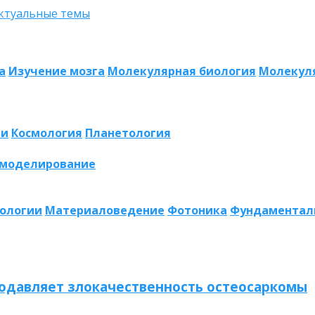
а
Изучение мозга
Молекулярная биология
Молекул
ии
Космология
Планетология
 моделирование
нологии
Материаловедение
Фотоника
Фундаментал
одавляет злокачественность остеосаркомы