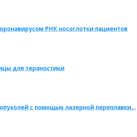
коронавирусом РНК носоглотки пациентов
ицы для тераностики
опухолей с помощью лазерной переплавки…