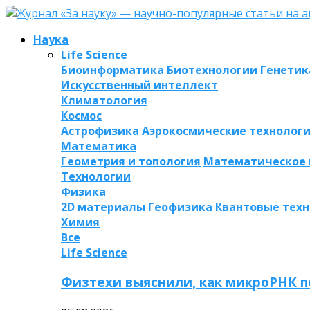
Наука
Life Science
Биоинформатика
Биотехнологии
Генетик
Искусственный интеллект
Климатология
Космос
Астрофизика
Аэрокосмические технолог
Математика
Геометрия и топология
Математическое
Технологии
Физика
2D материалы
Геофизика
Квантовые тех
Химия
Все
Life Science
Физтехи выяснили, как микроРНК п