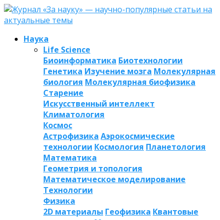
Наука
Life Science
Биоинформатика
Биотехнологии
Генетика
Изучение мозга
Молекулярная
биология
Молекулярная биофизика
Старение
Искусственный интеллект
Климатология
Космос
Астрофизика
Аэрокосмические
технологии
Космология
Планетология
Математика
Геометрия и топология
Математическое моделирование
Технологии
Физика
2D материалы
Геофизика
Квантовые