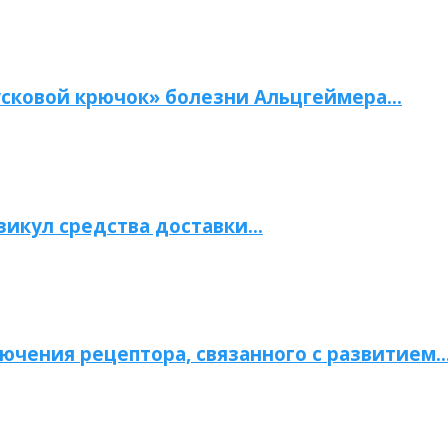
сковой крючок» болезни Альцгеймера…
зикул средства доставки…
ючения рецептора, связанного с развитием