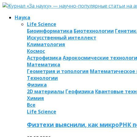
Наука
Life Science
Биоинформатика
Биотехнологии
Генетик
Искусственный интеллект
Климатология
Космос
Астрофизика
Аэрокосмические технолог
Математика
Геометрия и топология
Математическое
Технологии
Физика
2D материалы
Геофизика
Квантовые тех
Химия
Все
Life Science
Физтехи выяснили, как микроРНК п