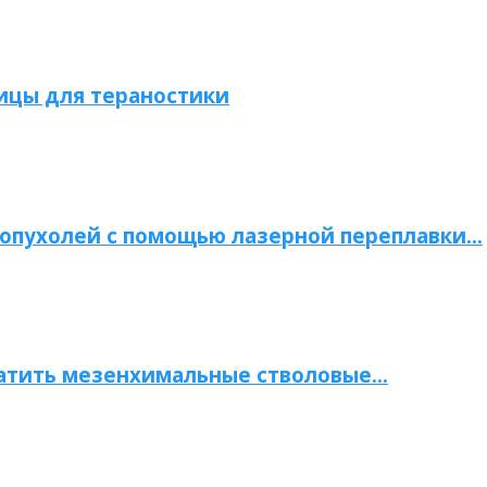
ицы для тераностики
опухолей с помощью лазерной переплавки…
атить мезенхимальные стволовые…