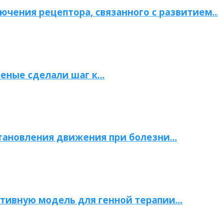
ючения рецептора, связанного с развитием
ченые сделали шаг к…
становления движения при болезни…
тивную модель для генной терапии…