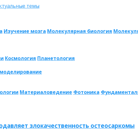
а
Изучение мозга
Молекулярная биология
Молекул
ии
Космология
Планетология
 моделирование
нологии
Материаловедение
Фотоника
Фундаментал
одавляет злокачественность остеосаркомы