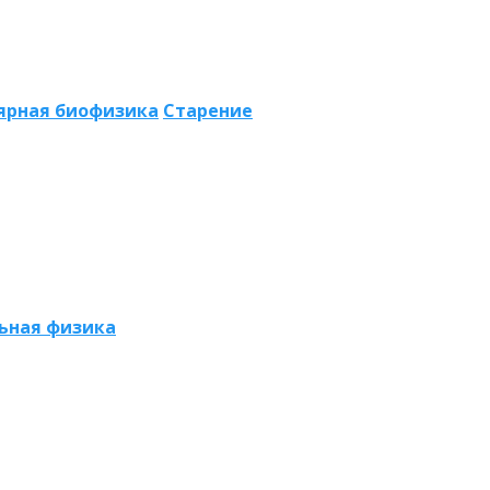
ярная биофизика
Старение
ьная физика