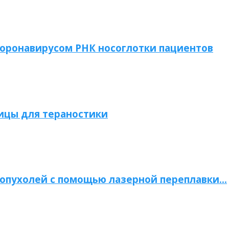
коронавирусом РНК носоглотки пациентов
ицы для тераностики
опухолей с помощью лазерной переплавки…