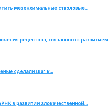
атить мезенхимальные стволовые…
ючения рецептора, связанного с развитием
ченые сделали шаг к…
РНК в развитии злокачественной…