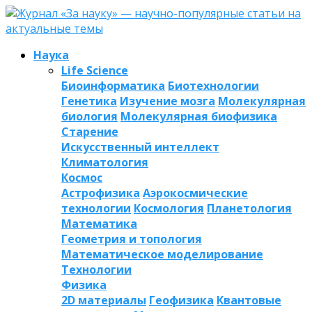
Наука
Life Science
Биоинформатика
Биотехнологии
Генетика
Изучение мозга
Молекулярная
биология
Молекулярная биофизика
Старение
Искусственный интеллект
Климатология
Космос
Астрофизика
Аэрокосмические
технологии
Космология
Планетология
Математика
Геометрия и топология
Математическое моделирование
Технологии
Физика
2D материалы
Геофизика
Квантовые