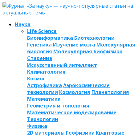
Наука
Life Science
Биоинформатика
Биотехнологии
Генетика
Изучение мозга
Молекулярная
биология
Молекулярная биофизика
Старение
Искусственный интеллект
Климатология
Космос
Астрофизика
Аэрокосмические
технологии
Космология
Планетология
Математика
Геометрия и топология
Математическое моделирование
Технологии
Физика
2D материалы
Геофизика
Квантовые