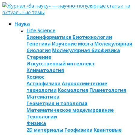
Наука
Life Science
Биоинформатика
Биотехнологии
Генетика
Изучение мозга
Молекулярная
биология
Молекулярная биофизика
Старение
Искусственный интеллект
Климатология
Космос
Астрофизика
Аэрокосмические
технологии
Космология
Планетология
Математика
Геометрия и топология
Математическое моделирование
Технологии
Физика
2D материалы
Геофизика
Квантовые