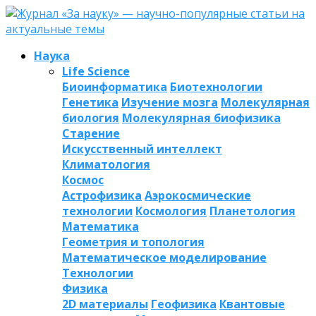
Наука
Life Science
Биоинформатика
Биотехнологии
Генетика
Изучение мозга
Молекулярная
биология
Молекулярная биофизика
Старение
Искусственный интеллект
Климатология
Космос
Астрофизика
Аэрокосмические
технологии
Космология
Планетология
Математика
Геометрия и топология
Математическое моделирование
Технологии
Физика
2D материалы
Геофизика
Квантовые