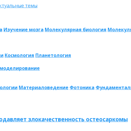
а
Изучение мозга
Молекулярная биология
Молекул
ии
Космология
Планетология
 моделирование
нологии
Материаловедение
Фотоника
Фундаментал
одавляет злокачественность остеосаркомы