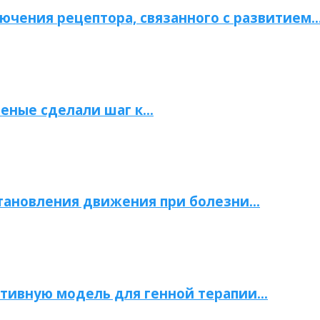
ючения рецептора, связанного с развитием
ченые сделали шаг к…
становления движения при болезни…
тивную модель для генной терапии…