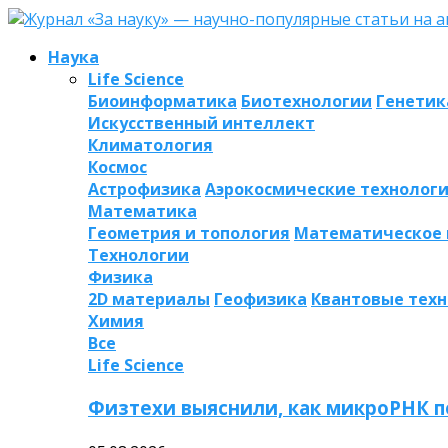
Наука
Life Science
Биоинформатика
Биотехнологии
Генетик
Искусственный интеллект
Климатология
Космос
Астрофизика
Аэрокосмические технолог
Математика
Геометрия и топология
Математическое
Технологии
Физика
2D материалы
Геофизика
Квантовые тех
Химия
Все
Life Science
Физтехи выяснили, как микроРНК п