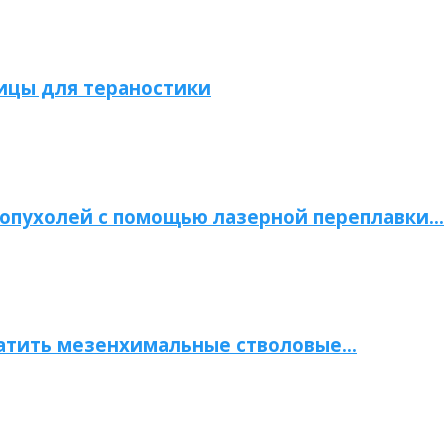
ицы для тераностики
опухолей с помощью лазерной переплавки…
атить мезенхимальные стволовые…