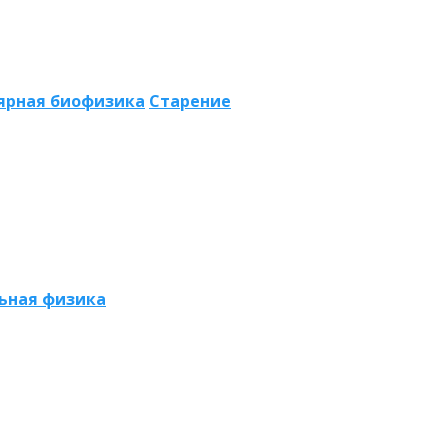
ярная биофизика
Старение
ьная физика