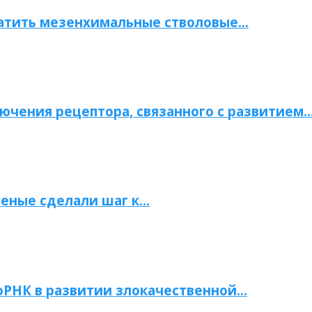
атить мезенхимальные стволовые…
ючения рецептора, связанного с развитием
ченые сделали шаг к…
РНК в развитии злокачественной…