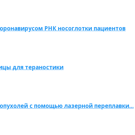
коронавирусом РНК носоглотки пациентов
ицы для тераностики
опухолей с помощью лазерной переплавки…