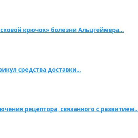
сковой крючок» болезни Альцгеймера…
зикул средства доставки…
ючения рецептора, связанного с развитием