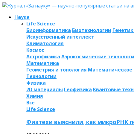
Наука
Life Science
Биоинформатика
Биотехнологии
Генетик
Искусственный интеллект
Климатология
Космос
Астрофизика
Аэрокосмические технолог
Математика
Геометрия и топология
Математическое
Технологии
Физика
2D материалы
Геофизика
Квантовые тех
Химия
Все
Life Science
Физтехи выяснили, как микроРНК п