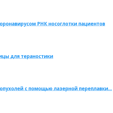
коронавирусом РНК носоглотки пациентов
ицы для тераностики
опухолей с помощью лазерной переплавки…