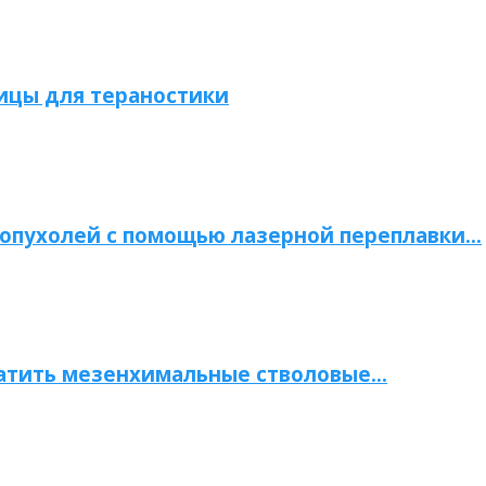
ицы для тераностики
опухолей с помощью лазерной переплавки…
атить мезенхимальные стволовые…