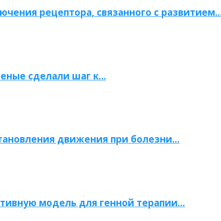
ючения рецептора, связанного с развитием
ченые сделали шаг к…
становления движения при болезни…
тивную модель для генной терапии…