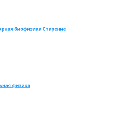
ярная биофизика
Старение
ьная физика