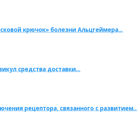
сковой крючок» болезни Альцгеймера…
зикул средства доставки…
ючения рецептора, связанного с развитием