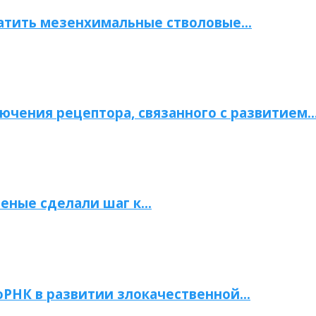
атить мезенхимальные стволовые…
ючения рецептора, связанного с развитием
ченые сделали шаг к…
РНК в развитии злокачественной…