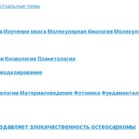
а
Изучение мозга
Молекулярная биология
Молекул
ии
Космология
Планетология
 моделирование
нологии
Материаловедение
Фотоника
Фундаментал
одавляет злокачественность остеосаркомы