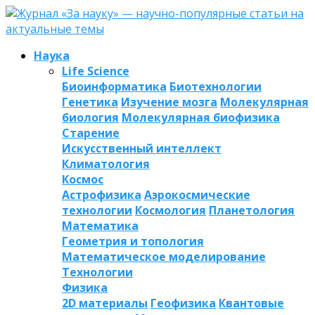
Наука
Life Science
Биоинформатика
Биотехнологии
Генетика
Изучение мозга
Молекулярная
биология
Молекулярная биофизика
Старение
Искусственный интеллект
Климатология
Космос
Астрофизика
Аэрокосмические
технологии
Космология
Планетология
Математика
Геометрия и топология
Математическое моделирование
Технологии
Физика
2D материалы
Геофизика
Квантовые