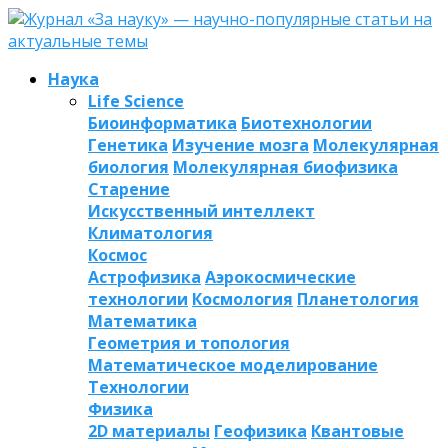
Наука
Life Science
Биоинформатика
Биотехнологии
Генетика
Изучение мозга
Молекулярная
биология
Молекулярная биофизика
Старение
Искусственный интеллект
Климатология
Космос
Астрофизика
Аэрокосмические
технологии
Космология
Планетология
Математика
Геометрия и топология
Математическое моделирование
Технологии
Физика
2D материалы
Геофизика
Квантовые