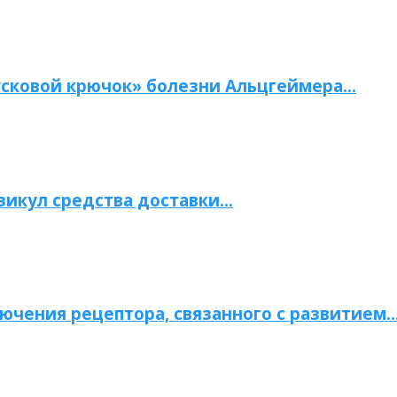
сковой крючок» болезни Альцгеймера…
зикул средства доставки…
ючения рецептора, связанного с развитием