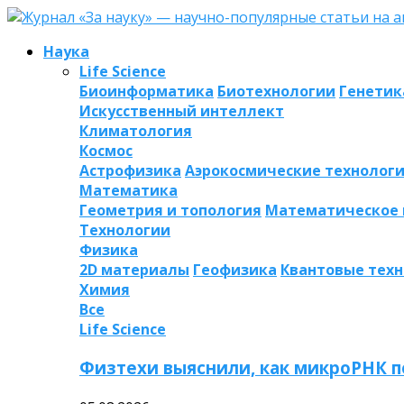
Наука
Life Science
Биоинформатика
Биотехнологии
Генетик
Искусственный интеллект
Климатология
Космос
Астрофизика
Аэрокосмические технолог
Математика
Геометрия и топология
Математическое
Технологии
Физика
2D материалы
Геофизика
Квантовые тех
Химия
Все
Life Science
Физтехи выяснили, как микроРНК п