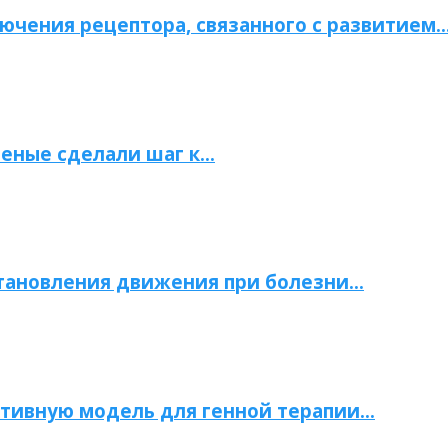
ючения рецептора, связанного с развитием
ченые сделали шаг к…
становления движения при болезни…
тивную модель для генной терапии…