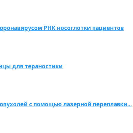
коронавирусом РНК носоглотки пациентов
ицы для тераностики
опухолей с помощью лазерной переплавки…