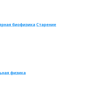
ярная биофизика
Старение
ьная физика