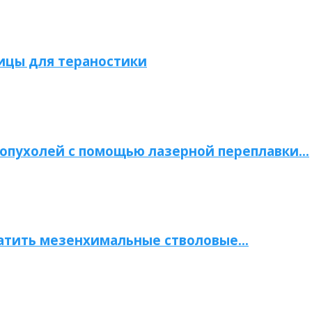
ицы для тераностики
опухолей с помощью лазерной переплавки…
атить мезенхимальные стволовые…