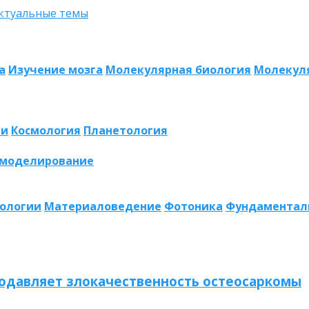
а
Изучение мозга
Молекулярная биология
Молекул
ии
Космология
Планетология
 моделирование
нологии
Материаловедение
Фотоника
Фундаментал
одавляет злокачественность остеосаркомы