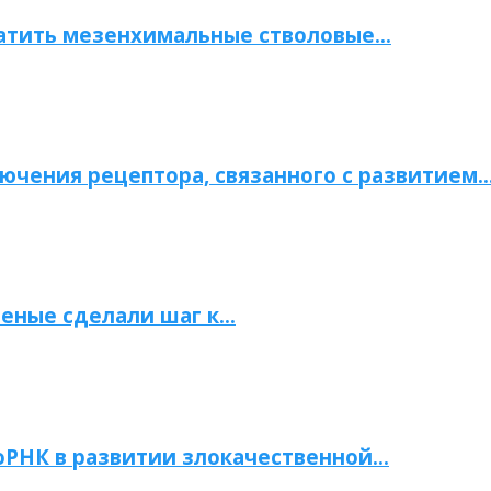
атить мезенхимальные стволовые…
ючения рецептора, связанного с развитием
ченые сделали шаг к…
РНК в развитии злокачественной…