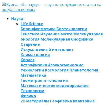
Наука
Life Science
Биоинформатика
Биотехнологии
Генетика
Изучение мозга
Молекулярная
биология
Молекулярная биофизика
Старение
Искусственный интеллект
Климатология
Космос
Астрофизика
Аэрокосмические
технологии
Космология
Планетология
Математика
Геометрия и топология
Математическое моделирование
Технологии
Физика
2D материалы
Геофизика
Квантовые