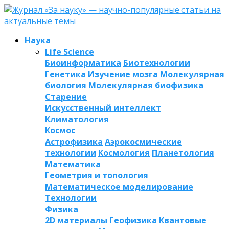
Наука
Life Science
Биоинформатика
Биотехнологии
Генетика
Изучение мозга
Молекулярная
биология
Молекулярная биофизика
Старение
Искусственный интеллект
Климатология
Космос
Астрофизика
Аэрокосмические
технологии
Космология
Планетология
Математика
Геометрия и топология
Математическое моделирование
Технологии
Физика
2D материалы
Геофизика
Квантовые