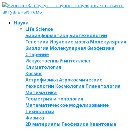
Наука
Life Science
Биоинформатика
Биотехнологии
Генетика
Изучение мозга
Молекулярная
биология
Молекулярная биофизика
Старение
Искусственный интеллект
Климатология
Космос
Астрофизика
Аэрокосмические
технологии
Космология
Планетология
Математика
Геометрия и топология
Математическое моделирование
Технологии
Физика
2D материалы
Геофизика
Квантовые