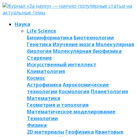
Наука
Life Science
Биоинформатика
Биотехнологии
Генетика
Изучение мозга
Молекулярная
биология
Молекулярная биофизика
Старение
Искусственный интеллект
Климатология
Космос
Астрофизика
Аэрокосмические
технологии
Космология
Планетология
Математика
Геометрия и топология
Математическое моделирование
Технологии
Физика
2D материалы
Геофизика
Квантовые