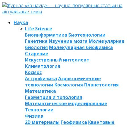
Наука
Life Science
Биоинформатика
Биотехнологии
Генетика
Изучение мозга
Молекулярная
биология
Молекулярная биофизика
Старение
Искусственный интеллект
Климатология
Космос
Астрофизика
Аэрокосмические
технологии
Космология
Планетология
Математика
Геометрия и топология
Математическое моделирование
Технологии
Физика
2D материалы
Геофизика
Квантовые